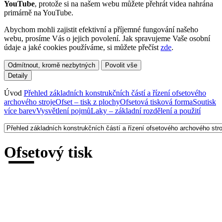
YouTube
, protože si na našem webu můžete přehrát videa nahrána
primárně na YouTube.
Abychom mohli zajistit efektivní a příjemné fungování našeho
webu, prosíme Vás o jejich povolení. Jak spravujeme Vaše osobní
údaje a jaké cookies používáme, si můžete přečíst
zde
.
Úvod
Přehled základních konstrukčních částí a řízení ofsetového
archového stroje
Ofset – tisk z plochy
Ofsetová tisková forma
Soutisk
více barev
Vysvětlení pojmů
Laky – základní rozdělení a použití
_
Ofsetový tisk