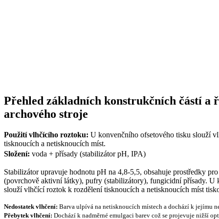
Přehled základních konstrukčních částí a ř
archového stroje
Použití vlhčícího roztoku:
U konvenčního ofsetového tisku slouží vlh
tisknoucích a netisknoucích míst.
Složení:
voda + přísady (stabilizátor pH, IPA)
Stabilizátor upravuje hodnotu pH na 4,8-5,5, obsahuje prostředky pr
(povrchově aktivní látky), pufry (stabilizátory), fungicidní přísady. 
slouží vlhčící roztok k rozdělení tisknoucích a netisknoucích míst tis
Nedostatek vlhčení:
Barva ulpívá na netisknoucích místech a dochází k jejímu n
Přebytek vlhčení:
Dochází k nadměrné emulgaci barev což se projevuje nižší op