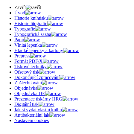
Zavřít
Úvod
Historie knihtisku
Historie litografie
Typografie
Typografická sazba
Papír
Vlnitá lepenka
Hladké lepenky a kartony
Prepress
Formát PDF/X
Tiskové techniky
Ofsetový tisk
Dokončující zpracování
Zušlechťování
Objednávka
Objednávka DE
Prezentace tiskárny HRG
Digitální tisk
Jak si vydat vlastní knihu
Antibakteriální lak
Nastaveni cookies