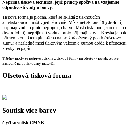
Nepřímá tisková technika, jejíž princip spočívá na vzájemné
odpudivosti vody a barvy.
Tisková forma je plocha, která se skládá z tisknoucích
a netisknoucích míst v jedné rovině. Místa netisknoucí (hydroﬁlní)
přijímají vodu a proto nepřijímají barvu. Místa tisknoucí jsou mastná
(hydrofobní), nepřijímají vodu a proto přijímají barvu. Kresba je pak
přímým kontaktem přenášena na pružný ofsetový potah (ofsetovou
gumu) a následně mezi tlakovým válcem a gumou dojde k přenesení
kresby na papír
Tištěný motiv se nejprve otiskne z tiskové formy na ofsetový potah, teprve
následně na potiskovaný materiál
Ofsetová tisková forma
Soutisk více barev
čtyřbarvotisk CMYK