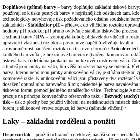
Doplňkové (přímé) barvy
– barvy doplňující základní tiskové barvy
používají se k tisku pestrých barev v nejrůznějších odstínech tam, kde
technologicky nevyhovuje tisk požadovaného odstínu soutiskem bare
základních /
Stabilizátor pH
– přídavek do vlhčícího roztoku upravuj
hodnoty pH roztoku; pH přímo ovlivňuje stabilitu tiskového procesu,
a schnutí barev /
IPA
– izopropylalkohol; přídavek do vlhčícího rozto
upravující vlastnosti roztoku – povrchové napětí (ovlivňuje kvalitu
a rovnoměrnost nanášení roztoku na tiskovou formu) /
Anicolor:
tech
krátkého barevníku; z bezzónové barevnice (tvořena komorovou raklí)
tisková barva odebírána jamkami na aniloxovém rastrovém válci. Čím
a hlubší jsou jamky na válci, tím větší množství barvy se odebírá. Pře
barva, kterou nepojmou jamky aniloxového válce, je stírána stěrkou z
komorové rakle. K aniloxovému válci jsou přistaveny dva roztěrací vá
dosažení optimálního barevného ﬁlmu; následně je barva navalována 
tiskovou formu pomocí jediného nanášecího válce. Technologie Anic
pracuje na principu konvenčního ofsetového tisku /
Bezvodý (suchý) 
tisk
– tisk z plochy bez použití vlhčení; na netisknoucích místech tis
forem je silikonová vrstva odpuzující barvu (náhrada vlhčení) /
Laky – základní rozdělení a použití
Disperzní lak
– použití ochranné a efektové; nanáší se ve speciální l