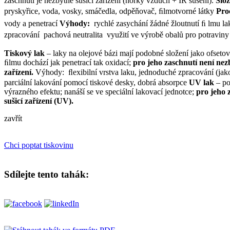
zaschnutí je nezbytné sušicí zařízení (horký vzduch + IR sušení).
Slož
pryskyřice, voda, vosky, smáčedla, odpěňovač, ﬁlmotvorné látky
Pro
vody a penetrací
Výhody:
 rychlé zasychání žádné žloutnutí ﬁ lmu la
zpracování  pachová neutralita  využití ve výrobě obalů pro potraviny
Tiskový lak
– laky na olejové bázi mají podobné složení jako ofsetov
ﬁlmu dochází jak penetrací tak oxidací;
pro jeho zaschnutí není nez
zařízení.
Výhody:  ﬂexibilní vrstva laku, jednoduché zpracování (jako
parciální lakování pomocí tiskové desky, dobrá absorpce
UV lak
– po
výrazného efektu; nanáší se ve speciální lakovací jednotce;
pro jeho 
sušicí zařízení (UV).
zavřít
Chci poptat tiskovinu
Sdílejte tento tahák: