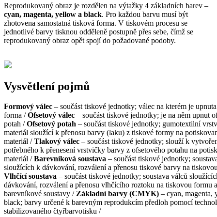
Reprodukovaný obraz je rozdělen na výtažky 4 základních barev –
cyan, magenta, yellow a black
. Pro každou barvu musí být
zhotovena samostatná tisková forma. V tiskovém procesu se
jednotlivé barvy tisknou odděleně postupně přes sebe, čímž se
reprodukovaný obraz opět spojí do požadované podoby.
Vysvětlení pojmů
Formový válec
– součást tiskové jednotky; válec na kterém je upnuta
forma /
Ofsetový válec
– součást tiskové jednotky; je na něm upnut o
potah /
Ofsetový potah
– součást tiskové jednotky; gumotextilní vrst
materiál sloužící k přenosu barvy (laku) z tiskové formy na potiskova
materiál /
Tlakový válec
– součást tiskové jednotky; slouží k vytvořen
potřebného k přenesení vrstvičky barvy z ofsetového potahu na poti
materiál /
Barevníková soustava
– součást tiskové jednotky; soustav
sloužících k dávkování, rozválení a přenosu tiskové barvy na tiskovo
Vlhčící soustava
– součást tiskové jednotky; soustava válců sloužící
dávkování, rozválení a přenosu vlhčícího roztoku na tiskovou formu 
barevníkové soustavy /
Základní barvy (CMYK)
– cyan, magenta, 
black; barvy určené k barevným reprodukcím předloh pomocí technol
stabilizovaného čtyřbarvotisku /