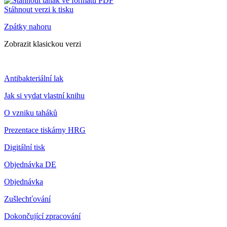
Stáhnout verzi k tisku
Zpátky nahoru
Zobrazit klasickou verzi
Antibakteriální lak
Jak si vydat vlastní knihu
O vzniku taháků
Prezentace tiskárny HRG
Digitální tisk
Objednávka DE
Objednávka
Zušlechťování
Dokončující zpracování